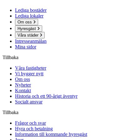
Lediga bostäder
Lediga lokaler
Om oss
Hyresgäst
Våra städer
Intresseanmälan
Mina sidor
Tillbaka
Våra fastigheter
Vi bygger nytt
Om oss
Nyheter
Kontakt
Historia och ett 90-årigt äventyr
Socialt ansvar
Tillbaka
Frågor och svar
Hyra och betalning
Information till kommande hyresgäst
Jour