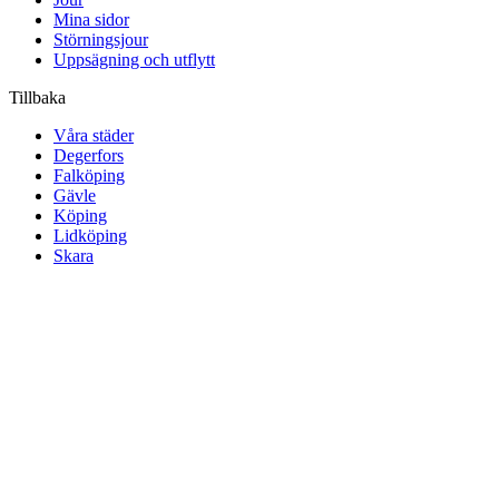
Mina sidor
Störningsjour
Uppsägning och utflytt
Tillbaka
Våra städer
Degerfors
Falköping
Gävle
Köping
Lidköping
Skara