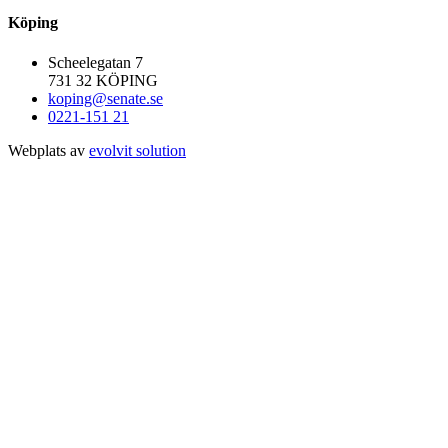
Köping
Scheelegatan 7
731 32 KÖPING
koping@senate.se
0221-151 21
Webplats av
evolvit solution