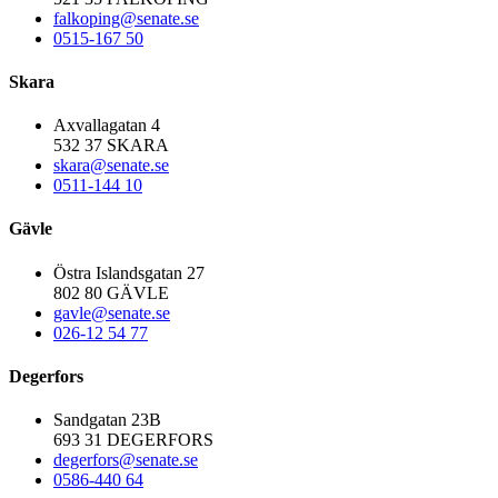
falkoping@senate.se
0515-167 50
Skara
Axvallagatan 4
532 37 SKARA
skara@senate.se
0511-144 10
Gävle
Östra Islandsgatan 27
802 80 GÄVLE
gavle@senate.se
026-12 54 77
Degerfors
Sandgatan 23B
693 31 DEGERFORS
degerfors@senate.se
0586-440 64