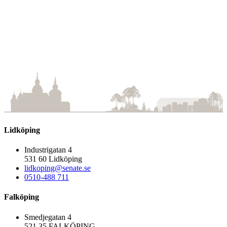
Esplanaden 23 B
Lidköping
Antal rum:
3
Storlek:
81 m2
Parkering:
I mån av tillgång
Lidköping
Industrigatan 4
531 60 Lidköping
lidkoping@senate.se
0510-488 711
Falköping
Smedjegatan 4
521 35 FALKÖPING