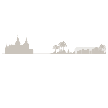
Jarlagatan 4 C
Skara
Antal rum:
3
Storlek:
84 m2
Parkering:
Nej
Lidköping
Industrigatan 4
531 60 Lidköping
lidkoping@senate.se
0510-488 711
Falköping
Smedjegatan 4
521 35 FALKÖPING