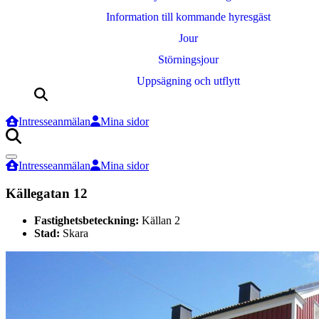
Information till kommande hyresgäst
Jour
Störningsjour
Uppsägning och utflytt
Sök
efter:
Intresseanmälan
Mina sidor
Sök
efter:
Intresseanmälan
Mina sidor
Källegatan 12
Fastighetsbeteckning:
Källan 2
Stad:
Skara