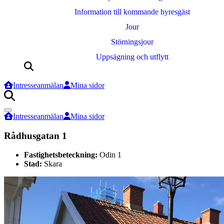
Information till kommande hyresgäst
Jour
Störningsjour
Uppsägning och utflytt
Sök
efter:
Intresseanmälan
Mina sidor
Sök
efter:
Intresseanmälan
Mina sidor
Rådhusgatan 1
Fastighetsbeteckning:
Odin 1
Stad:
Skara