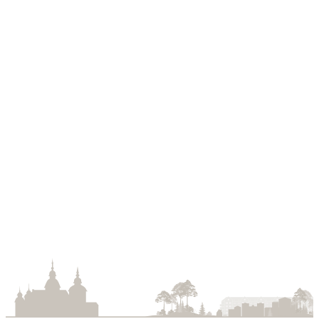
Storgatan 22-26
Falköping
Storlek:
m2