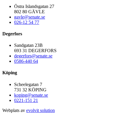
Östra Islandsgatan 27
802 80 GÄVLE
gavle@senate.se
026-12 54 77
Degerfors
Sandgatan 23B
693 31 DEGERFORS
degerfors@senate.se
0586-440 64
Köping
Scheelegatan 7
731 32 KÖPING
koping@senate.se
0221-151 21
Webplats av
evolvit solution