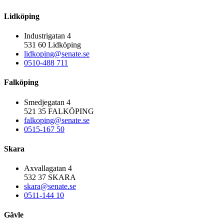
Lidköping
Industrigatan 4
531 60 Lidköping
lidkoping@senate.se
0510-488 711
Falköping
Smedjegatan 4
521 35 FALKÖPING
falkoping@senate.se
0515-167 50
Skara
Axvallagatan 4
532 37 SKARA
skara@senate.se
0511-144 10
Gävle