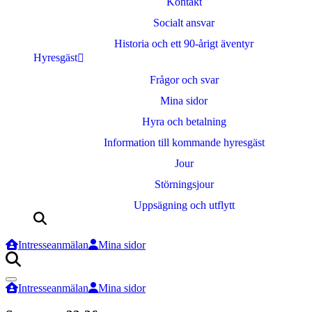
Kontakt
Socialt ansvar
Historia och ett 90-årigt äventyr
Hyresgäst
Frågor och svar
Mina sidor
Hyra och betalning
Information till kommande hyresgäst
Jour
Störningsjour
Uppsägning och utflytt
Sök
efter:
Intresseanmälan
Mina sidor
Sök
efter:
Intresseanmälan
Mina sidor