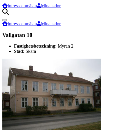
Intresseanmälan
Mina sidor
Sök
efter:
Intresseanmälan
Mina sidor
Vallgatan 10
Fastighetsbeteckning:
Myran 2
Stad:
Skara