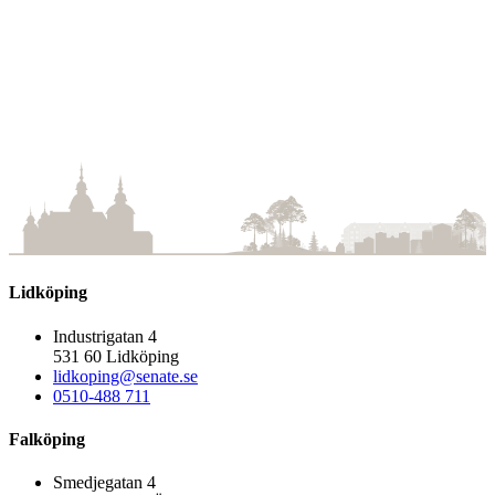
Vallgatan 10
Skara
Antal rum:
2
Storlek:
81 m2
Parkering:
Ja
Lidköping
Industrigatan 4
531 60 Lidköping
lidkoping@senate.se
0510-488 711
Falköping
Smedjegatan 4