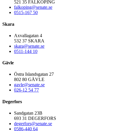
521 35 FALKÖPING
falkoping@senate.se
0515-167 50
Skara
Axvallagatan 4
532 37 SKARA
skara@senate.se
0511-144 10
Gävle
Östra Islandsgatan 27
802 80 GÄVLE
gavle@senate.se
026-12 54 77
Degerfors
Sandgatan 23B
693 31 DEGERFORS
degerfors@senate.se
0586-440 64