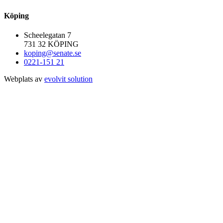
Köping
Scheelegatan 7
731 32 KÖPING
koping@senate.se
0221-151 21
Webplats av
evolvit solution