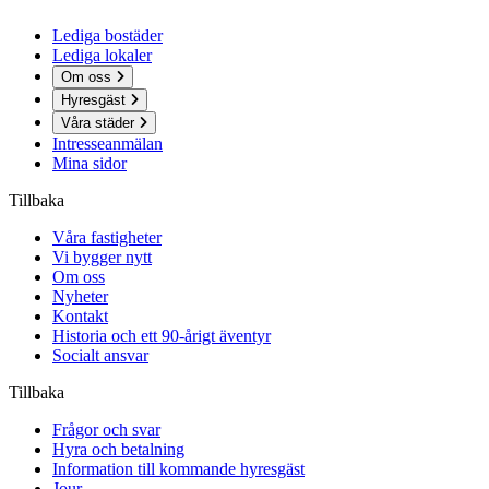
Lediga bostäder
Lediga lokaler
Om oss
Hyresgäst
Våra städer
Intresseanmälan
Mina sidor
Tillbaka
Våra fastigheter
Vi bygger nytt
Om oss
Nyheter
Kontakt
Historia och ett 90-årigt äventyr
Socialt ansvar
Tillbaka
Frågor och svar
Hyra och betalning
Information till kommande hyresgäst
Jour