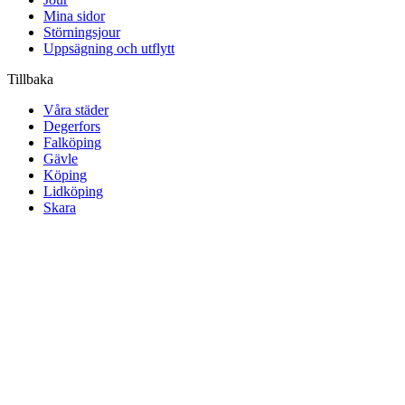
Mina sidor
Störningsjour
Uppsägning och utflytt
Tillbaka
Våra städer
Degerfors
Falköping
Gävle
Köping
Lidköping
Skara